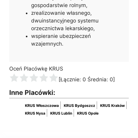
gospodarstwie rolnym,
zrealizowanie własnego,
dwuinstancyjnego systemu
orzecznictwa lekarskiego,
wspieranie ubezpieczeń
wzajemnych.
Oceń Placówkę KRUS
[Łącznie:
0
Średnia:
0
]
Inne Placówki:
KRUS Włoszczowa
KRUS Bydgoszcz
KRUS Kraków
KRUS Nysa
KRUS Lublin
KRUS Opole